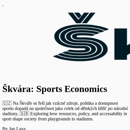
Škvára: Sports Economics
🇨🇿 Na Škváře se řeší jak vzácné zdroje, politika a dostupnost
sportu dopadá na společnost jako celek od dětských hřišť po národní
stadiony. 🇬🇧 Exploring how resources, policy, and accessability in
sport shape society from playgrounds to stadiums.
By Jan Laxa